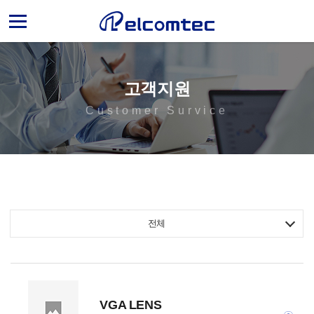
엘
컴
텍
고객지원
Customer Survice
전체
VGA LENS