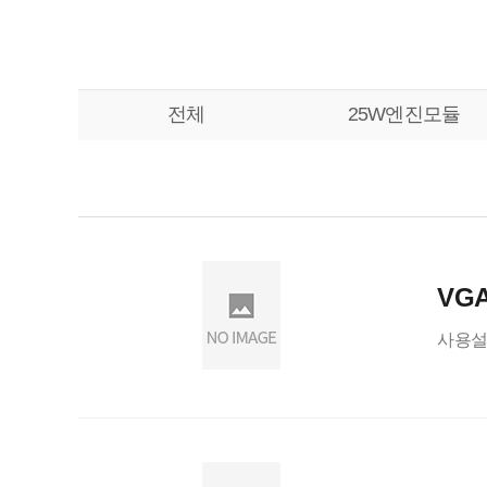
전체
25W엔진모듈
VGA
사용