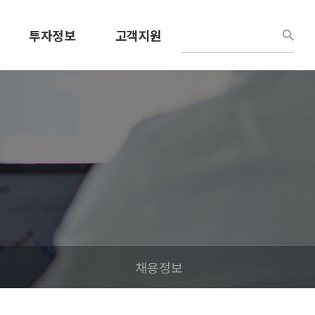
투자정보
고객지원
경영정보
견적문의
공시정보
사용설명서
공고
공지/소식
IR홍보자료
채용정보
내부정보관리규정
채용정보