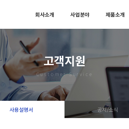
회사소개
사업분야
제품소개
CEO인사말
EMS사업
LED 조명
사훈 및 미션
사출/금형
바닥신호등
고객지원
회사연혁
LED 조명
사출/금형
Customer Survice
조직도
도로표지병
특허 및 인증서
EMS
오시는길
사용설명서
공지/소식