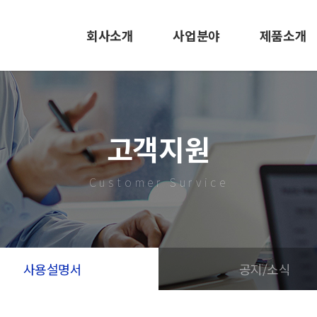
회사소개
사업분야
제품소개
CEO인사말
EMS사업
LED 조명
사훈 및 미션
사출/금형
바닥신호등
고객지원
회사연혁
LED 조명
사출/금형
Customer Survice
조직도
도로표지병
특허 및 인증서
EMS
오시는길
사용설명서
공지/소식