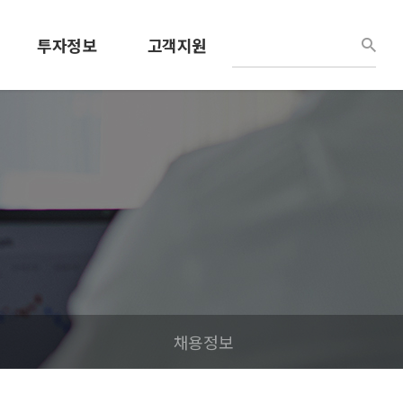
투자정보
고객지원
경영정보
견적문의
공시정보
사용설명서
공고
공지/소식
IR홍보자료
채용정보
내부정보관리규정
채용정보