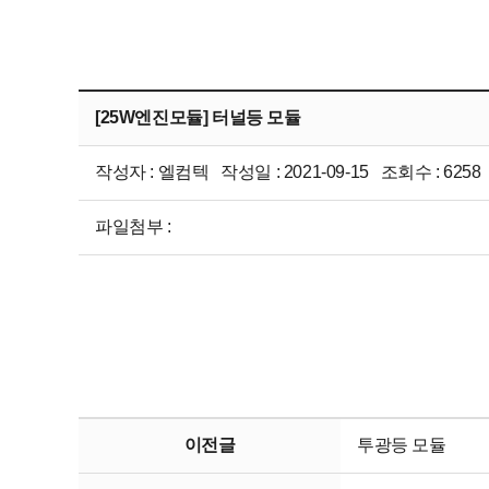
[25W엔진모듈] 터널등 모듈
작성자 : 엘컴텍 작성일 : 2021-09-15 조회수 : 6258
파일첨부 :
이전글
투광등 모듈