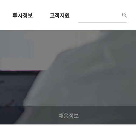
투자정보
고객지원
경영정보
견적문의
공시정보
사용설명서
공고
공지/소식
IR홍보자료
채용정보
내부정보관리규정
채용정보