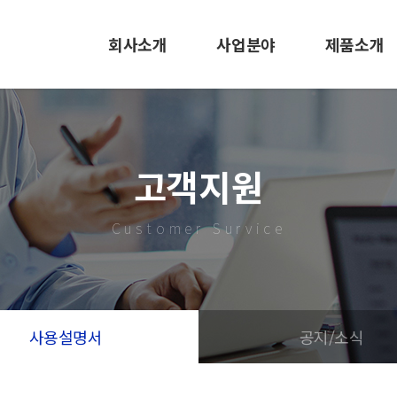
회사소개
사업분야
제품소개
CEO인사말
EMS사업
LED 조명
사훈 및 미션
사출/금형
바닥신호등
고객지원
회사연혁
LED 조명
사출/금형
Customer Survice
조직도
도로표지병
특허 및 인증서
EMS
오시는길
사용설명서
공지/소식