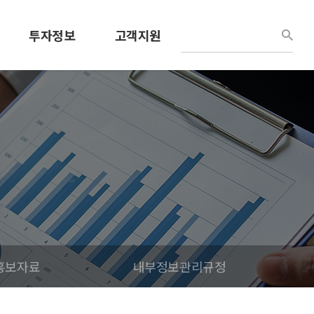
투자정보
고객지원
경영정보
견적문의
공시정보
사용설명서
공고
공지/소식
IR홍보자료
채용정보
내부정보관리규정
R홍보자료
내부정보관리규정