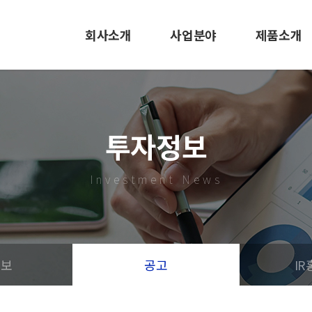
회사소개
사업분야
제품소개
CEO인사말
EMS사업
LED 조명
사훈 및 미션
사출/금형
바닥신호등
투자정보
회사연혁
LED 조명
사출/금형
Investment News
조직도
도로표지병
특허 및 인증서
EMS
오시는길
정보
공고
I