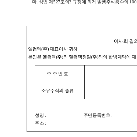
마. 상법 제527조의3 규정에 의거 발행주식총수의 10
이사회 결
엘컴텍(주) 대표이사 귀하
본인은 엘컴텍(주)와 엘컴텍정밀(주)와의 합병계약에 
주 주 번 호
소유주식의 종류
성명 : 주민등록번호 :
주소 :