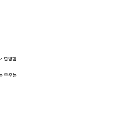
서 합병함
하는 주주는