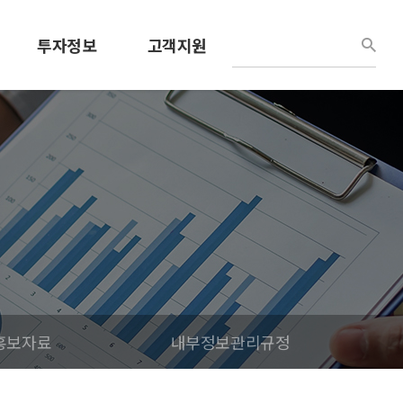
투자정보
고객지원
경영정보
견적문의
공시정보
사용설명서
공고
공지/소식
IR홍보자료
채용정보
내부정보관리규정
R홍보자료
내부정보관리규정