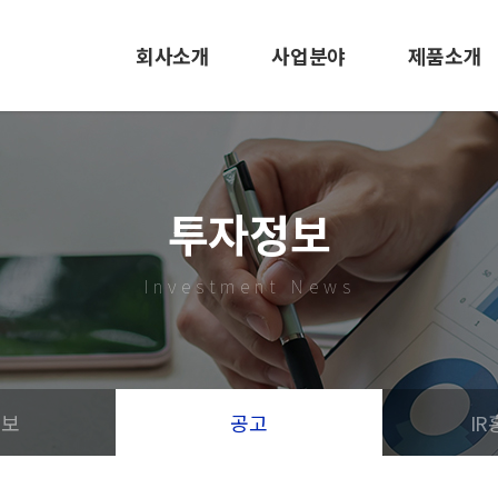
회사소개
사업분야
제품소개
CEO인사말
EMS사업
LED 조명
사훈 및 미션
사출/금형
바닥신호등
투자정보
회사연혁
LED 조명
사출/금형
Investment News
조직도
도로표지병
특허 및 인증서
EMS
오시는길
정보
공고
I