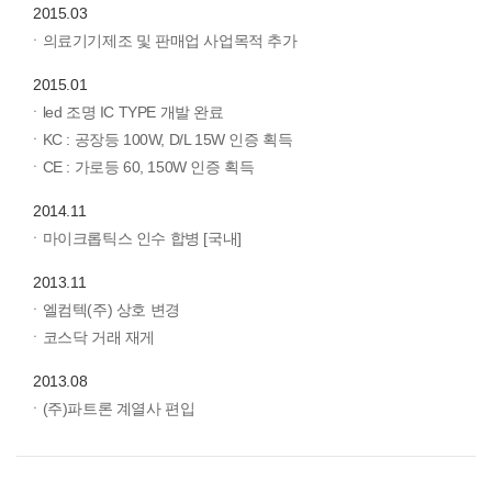
2015.03
ㆍ의료기기제조 및 판매업 사업목적 추가
2015.01
ㆍled 조명 IC TYPE 개발 완료
ㆍKC : 공장등 100W, D/L 15W 인증 획득
ㆍCE : 가로등 60, 150W 인증 획득
2014.11
ㆍ마이크롭틱스 인수 합병 [국내]
2013.11
ㆍ엘컴텍(주) 상호 변경
ㆍ코스닥 거래 재게
2013.08
ㆍ(주)파트론 계열사 편입