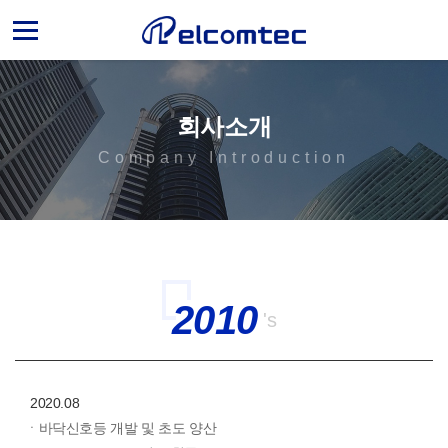
엘
컴
텍
회사소개
Company Introduction
2010
's
2020.08
ㆍ바닥신호등 개발 및 초도 양산