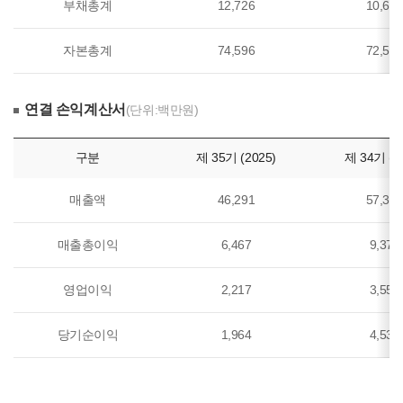
부채총계
12,726
10,69
자본총계
74,596
72,51
연결 손익계산서
(단위:백만원)
구분
제 35기 (2025)
제 34기 (2
매출액
46,291
57,38
매출총이익
6,467
9,376
영업이익
2,217
3,555
당기순이익
1,964
4,539