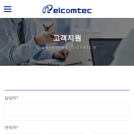
엘
컴
텍
고객지원
Customer Survice
담당자*
연락처*